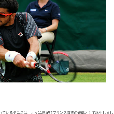
れているテニスは、元々11世紀頃フランス貴族の遊戯として誕生しまし