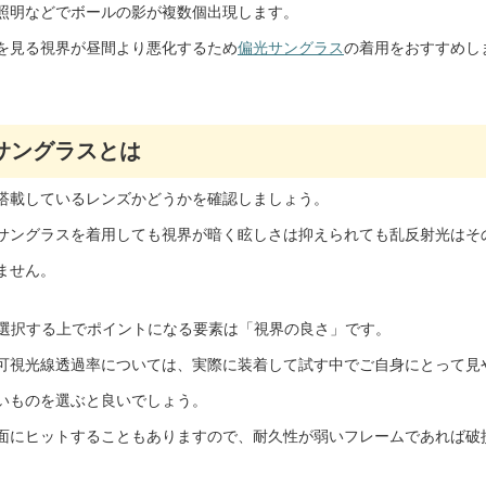
照明などでボールの影が複数個出現します。
を見る視界が昼間より悪化するため
偏光サングラス
の着用をおすすめし
サングラスとは
搭載しているレンズかどうかを確認しましょう。
サングラスを着用しても視界が暗く眩しさは抑えられても乱反射光はそ
ません。
選択する上でポイントになる要素は「視界の良さ」です。
可視光線透過率については、実際に装着して試す中でご自身にとって見
いものを選ぶと良いでしょう。
面にヒットすることもありますので、耐久性が弱いフレームであれば破