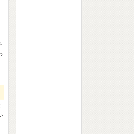
を
わ
ほ
て
い