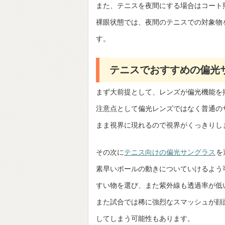
また、テニスを夜間にする場合はコート
裸眼状態では、夜間のテニスでの対象物
す。
テニスでおすすめの偏光
まず大前提として、レンズが偏光機能を
注意点として偏光レンズではなく普通の
まま視界に現れるので視界がくっきりし
その次に
テニス向けの偏光サングラス
を
素早いボールの動きについていけるよう
すい物を選び、また紫外線も透過率が低
また試合では稀に強烈なスマッシュが顔
してしまう可能性もあります。