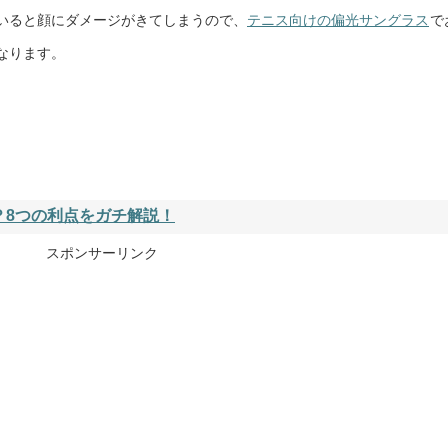
いると顔にダメージがきてしまうので、
テニス向けの偏光サングラス
で
なります。
？8つの利点をガチ解説！
スポンサーリンク