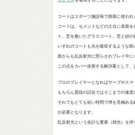
ングラス
を着用することになります。
コートはスポーツ施設毎で路面に使われ
コートは、セメントなどの土台に表面を
ト、芝を敷いたグラスコート、芝と砂の
いずれのコートも光を吸収するような暗
面からも乱反射光に照らされプレイ中に
この点をカバー改善する解決案として、
プロのプレイヤーとなればサーブやスマッ
もちろん普段の試合ではそこまでの速度
それでもとても短い時間で球を見極める
が必要となります。
乱反射光という余計な要素（雑光）を排