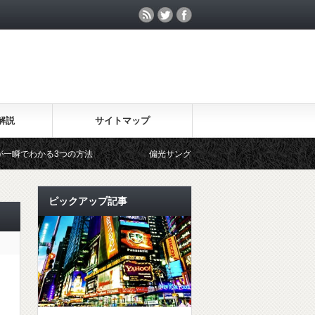
解説
サイトマップ
つの方法
偏光サングラスとスポーツ
偏光サングラスと
ピックアップ記事