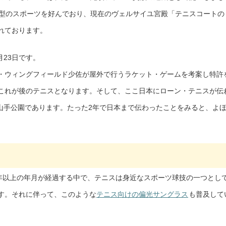
原型のスポーツを好んでおり、現在のヴェルサイユ宮殿「テニスコートの
れております。
月23日です。
・ウィングフィールド少佐が屋外で行うラケット・ゲームを考案し特許
これが後のテニスとなります。そして、ここ日本にローン・テニスが伝
の山手公園であります。たった2年で日本まで伝わったことをみると、よ
0年以上の年月が経過する中で、テニスは身近なスポーツ球技の一つとし
す。それに伴って、このような
テニス向けの偏光サングラス
も普及して