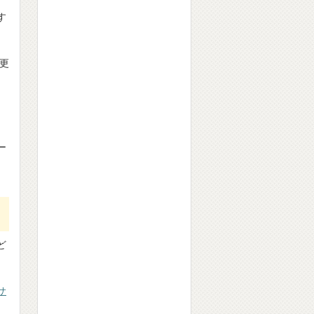
す
更
ー
ど
サ