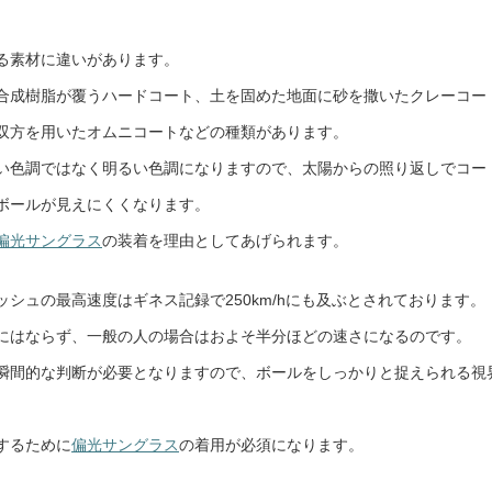
る素材に違いがあります。
合成樹脂が覆うハードコート、土を固めた地面に砂を撒いたクレーコー
双方を用いたオムニコートなどの種類があります。
い色調ではなく明るい色調になりますので、太陽からの照り返しでコー
ボールが見えにくくなります。
偏光サングラス
の装着を理由としてあげられます。
シュの最高速度はギネス記録で250km/hにも及ぶとされております。
にはならず、一般の人の場合はおよそ半分ほどの速さになるのです。
瞬間的な判断が必要となりますので、ボールをしっかりと捉えられる視
するために
偏光サングラス
の着用が必須になります。