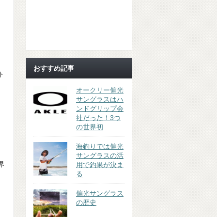
おすすめ記事
ト
オークリー偏光
サングラスはハ
ンドグリップ会
社だった！3つ
の世界初
海釣りでは偏光
サングラスの活
界
用で釣果が決ま
る
偏光サングラス
の歴史