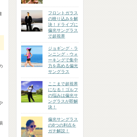
フロントガラス
ま
の映り込みを解
決！ドライブに
偏光サングラス
で超視界
ジョギング・ラ
ンニング・ウォ
ーキングで集中
力を高める偏光
の
サングラス
ここまで超視界
になる！ゴルフ
の悩みは偏光サ
ングラスが即解
や
決！
偏光サングラス
損
の8つの利点を
ガチ解説！