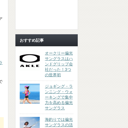
。
ア
おすすめ記事
オークリー偏光
サングラスはハ
ラ
ンドグリップ会
社だった！3つ
の世界初
で
ジョギング・ラ
ンニング・ウォ
ーキングで集中
力を高める偏光
サングラス
海釣りでは偏光
サングラスの活