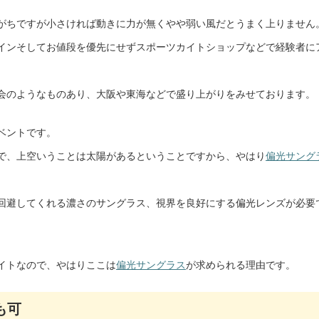
がちですが小さければ動きに力が無くやや弱い風だとうまく上りません
インそしてお値段を優先にせずスポーツカイトショップなどで経験者に
会のようなものあり、大阪や東海などで盛り上がりをみせております。
ベントです。
で、上空いうことは太陽があるということですから、やはり
偏光サング
回避してくれる濃さのサングラス、視界を良好にする偏光レンズが必要
イトなので、やはりここは
偏光サングラス
が求められる理由です。
も可