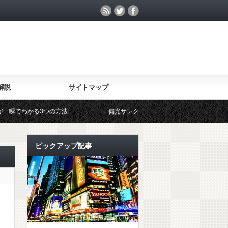
解説
サイトマップ
3つの方法
偏光サングラスとスポーツ
偏光サングラスと
ピックアップ記事