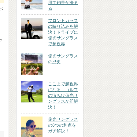
用で釣果が決ま
る
が
フロントガラス
の映り込みを解
決！ドライブに
偏光サングラス
ッ
で超視界
偏光サングラス
の歴史
ここまで超視界
になる！ゴルフ
の悩みは偏光サ
ングラスが即解
決！
偏光サングラス
の8つの利点を
ガチ解説！